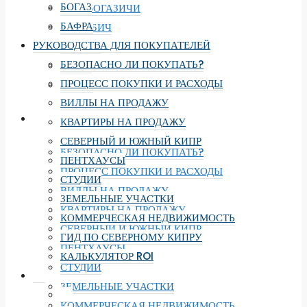
БОГАЗ
ЕНИ-БОГАЗИЧИ
БАФРА
ЛОНГ БИЧ
РУКОВОДСТВА ДЛЯ ПОКУПАТЕЛЕЙ
ИСКЕЛЕ
БЕЗОПАСНО ЛИ ПОКУПАТЬ?
БОГАЗ
ПРОЦЕСС ПОКУПКИ И РАСХОДЫ
БАФРА
ВИЛЛЫ НА ПРОДАЖУ
РУКОВОДСТВА ДЛЯ ПОКУПАТЕЛЕЙ
КВАРТИРЫ НА ПРОДАЖУ
СЕВЕРНЫЙ И ЮЖНЫЙ КИПР
БЕЗОПАСНО ЛИ ПОКУПАТЬ?
ПЕНТХАУСЫ
ПРОЦЕСС ПОКУПКИ И РАСХОДЫ
СТУДИИ
ВИЛЛЫ НА ПРОДАЖУ
ЗЕМЕЛЬНЫЕ УЧАСТКИ
КВАРТИРЫ НА ПРОДАЖУ
КОММЕРЧЕСКАЯ НЕДВИЖИМОСТЬ
СЕВЕРНЫЙ И ЮЖНЫЙ КИПР
ГИД ПО СЕВЕРНОМУ КИПРУ
ПЕНТХАУСЫ
КАЛЬКУЛЯТОР ROI
СТУДИИ
ЗЕМЕЛЬНЫЕ УЧАСТКИ
КОММЕРЧЕСКАЯ НЕДВИЖИМОСТЬ