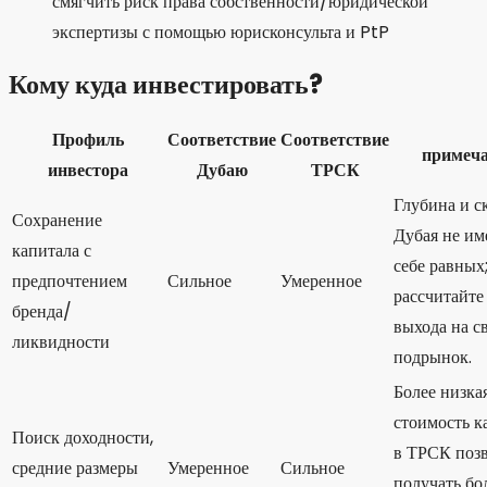
смягчить риск права собственности/юридической
экспертизы с помощью юрисконсульта и PtP
Кому куда инвестировать?
Профиль
Соответствие
Соответствие
примеч
инвестора
Дубаю
ТРСК
Глубина и с
Сохранение
Дубая не и
капитала с
себе равных
предпочтением
Сильное
Умеренное
рассчитайте
бренда/
выхода на с
ликвидности
подрынок.
Более низка
стоимость к
Поиск доходности,
в ТРСК позв
средние размеры
Умеренное
Сильное
получать бо