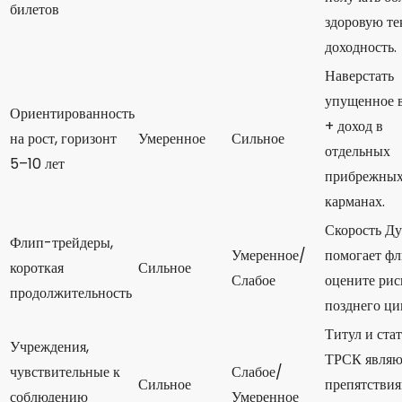
билетов
здоровую т
доходность.
Наверстать
упущенное 
Ориентированность
+ доход в
на рост, горизонт
Умеренное
Сильное
отдельных
5–10 лет
прибрежны
карманах.
Скорость Ду
Флип-трейдеры,
Умеренное/
помогает фл
короткая
Сильное
Слабое
оцените рис
продолжительность
позднего ци
Титул и ста
Учреждения,
ТРСК являю
чувствительные к
Слабое/
Сильное
препятствия
соблюдению
Умеренное