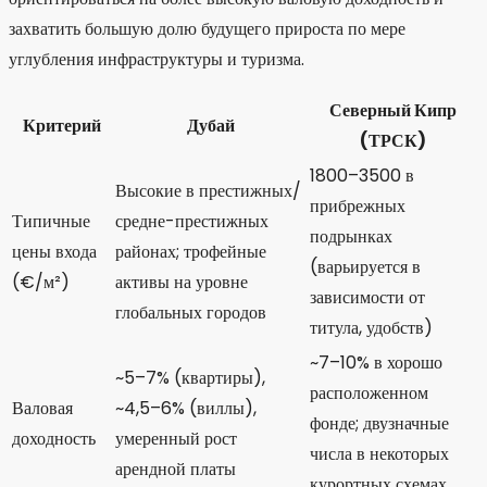
захватить большую долю будущего прироста по мере
углубления инфраструктуры и туризма.
Северный Кипр
Критерий
Дубай
(ТРСК)
1800–3500 в
Высокие в престижных/
прибрежных
Типичные
средне-престижных
подрынках
цены входа
районах; трофейные
(варьируется в
(€/м²)
активы на уровне
зависимости от
глобальных городов
титула, удобств)
~7–10% в хорошо
~5–7% (квартиры),
расположенном
Валовая
~4,5–6% (виллы),
фонде; двузначные
доходность
умеренный рост
числа в некоторых
арендной платы
курортных схемах