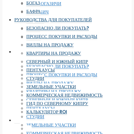
БОГАЗ
ЕНИ-БОГАЗИЧИ
БАФРА
ЛОНГ БИЧ
РУКОВОДСТВА ДЛЯ ПОКУПАТЕЛЕЙ
ИСКЕЛЕ
БЕЗОПАСНО ЛИ ПОКУПАТЬ?
БОГАЗ
ПРОЦЕСС ПОКУПКИ И РАСХОДЫ
БАФРА
ВИЛЛЫ НА ПРОДАЖУ
РУКОВОДСТВА ДЛЯ ПОКУПАТЕЛЕЙ
КВАРТИРЫ НА ПРОДАЖУ
СЕВЕРНЫЙ И ЮЖНЫЙ КИПР
БЕЗОПАСНО ЛИ ПОКУПАТЬ?
ПЕНТХАУСЫ
ПРОЦЕСС ПОКУПКИ И РАСХОДЫ
СТУДИИ
ВИЛЛЫ НА ПРОДАЖУ
ЗЕМЕЛЬНЫЕ УЧАСТКИ
КВАРТИРЫ НА ПРОДАЖУ
КОММЕРЧЕСКАЯ НЕДВИЖИМОСТЬ
СЕВЕРНЫЙ И ЮЖНЫЙ КИПР
ГИД ПО СЕВЕРНОМУ КИПРУ
ПЕНТХАУСЫ
КАЛЬКУЛЯТОР ROI
СТУДИИ
ЗЕМЕЛЬНЫЕ УЧАСТКИ
КОММЕРЧЕСКАЯ НЕДВИЖИМОСТЬ