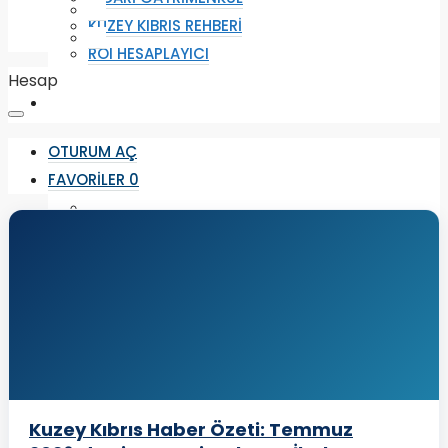
KUZEY KIBRIS REHBERI
ROI HESAPLAYICI
Hesap
OTURUM AÇ
FAVORILER
0
FAVORILER
0
Kuzey Kıbrıs Haber Özeti: Temmuz