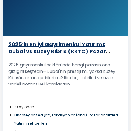
2025’in En İyi Gayrimenkul Yatırımı:
Dubai vs Kuzey Kıbrıs (KKTC) Pazar
Analizi ve Yatırım Getirisi Karşılaştırması
2025 gayrimenkul sektöründe hangi pazarın öne
çıktığını keşfedin—Dubai'nin prestiji mi, yoksa Kuzey
Kıbrıs'ın artan getirileri mi? Riskleri, getirileri ve uzun
vadeli potansiyeli karşılaştırın.
10 ay önce
Uncategorized @tr
,
Lokasyonlar (ana)
,
Pazar analizleri
,
Yatırım rehberleri