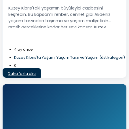
Kuzey Kıbrıs'taki yaşamın büyüleyici cazibesini
keşfedin. Bu kapsamlı rehber, cennet gibi Akdeniz
yaşam tarzından taşınma ve yaşam maliyetinin
pratik gerçeklerine kadar her şeyi kapsar. Kuzey
Kıbrıs'ın neden gurbetçiler için nihai cennet olduğunu
keşfedin.
4 ay önce
Kuzey Kıbrıs'ta Yaşam
,
Yaşam Tarzı ve Yaşam (üst kategori)
0
Daha fazla oku