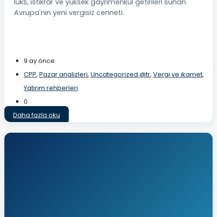
lüks, istikrar ve yüksek gayrimenkul getirileri sunan
Avrupa'nın yeni vergisiz cenneti.
9 ay önce
CPP
,
Pazar analizleri
,
Uncategorized @tr
,
Vergi ve ikamet
,
Yatırım rehberleri
0
Daha fazla oku