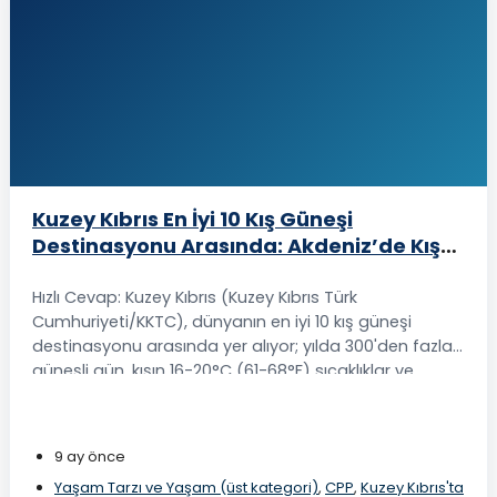
Kuzey Kıbrıs En İyi 10 Kış Güneşi
Destinasyonu Arasında: Akdeniz’de Kış
Yaşamına Nihai Rehberiniz
Hızlı Cevap: Kuzey Kıbrıs (Kuzey Kıbrıs Türk
Cumhuriyeti/KKTC), dünyanın en iyi 10 kış güneşi
destinasyonu arasında yer alıyor; yılda 300'den fazla
güneşli gün, kışın 16-20°C (61-68°F) sıcaklıklar ve
Güney Kıbrıs'tan %40-50 daha düşük emlak fiyatları
sunuyor. El değmemiş plajları, Bizans kaleleri ve
gelişen gurbetçi topluluğu ile Akdeniz'in kış yaşamı
9 ay önce
ve...
Yaşam Tarzı ve Yaşam (üst kategori)
,
CPP
,
Kuzey Kıbrıs'ta