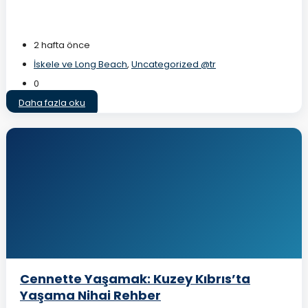
2 hafta önce
İskele ve Long Beach
,
Uncategorized @tr
0
Daha fazla oku
Cennette Yaşamak: Kuzey Kıbrıs’ta
Yaşama Nihai Rehber