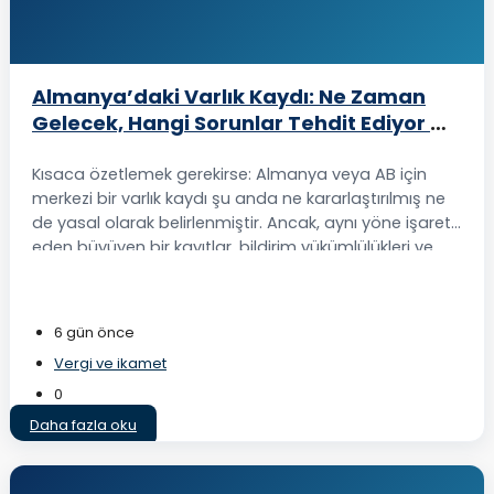
Almanya’daki Varlık Kaydı: Ne Zaman
Gelecek, Hangi Sorunlar Tehdit Ediyor —
ve Kuzey Kıbrıs Çözümü
Kısaca özetlemek gerekirse: Almanya veya AB için
merkezi bir varlık kaydı şu anda ne kararlaştırılmış ne
de yasal olarak belirlenmiştir. Ancak, aynı yöne işaret
eden büyüyen bir kayıtlar, bildirim yükümlülükleri ve
yetkili kurum erişimleri altyapısı bulunmaktadır: özel
varlıklar üzerinde daha fazla devlet şeffaflığı. Bunun
nereye evrildiğini ve bunun kendi varlık...
6 gün önce
Vergi ve ikamet
0
Daha fazla oku