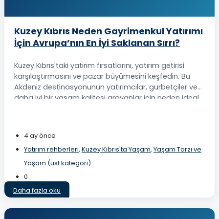
Kuzey Kıbrıs Neden Gayrimenkul Yatırımı
İçin Avrupa’nın En İyi Saklanan Sırrı?
Kuzey Kıbrıs'taki yatırım fırsatlarını, yatırım getirisi
karşılaştırmasını ve pazar büyümesini keşfedin. Bu
Akdeniz destinasyonunun yatırımcılar, gurbetçiler ve
daha iyi bir yaşam kalitesi arayanlar için neden ideal
olduğunu öğrenin.
4 ay önce
Yatırım rehberleri
,
Kuzey Kıbrıs'ta Yaşam
,
Yaşam Tarzı ve
Yaşam (üst kategori)
0
Daha fazla oku