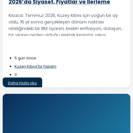
2026’da Siyaset, Fiyatlar ve İlerleme
Kısaca: Temmuz 2026, Kuzey Kıbrıs için yoğun bir ay
oldu. 16 yıl sonra gerçekleşen dönüm noktası
niteliğindeki bir BM ziyareti, keskin enflasyon, dolaşan
bir yılanın neden olduğu elektrik kesintisi, rekor
havaalanı trafiği ve ücretsiz halk plajları manşetlere
taşındı. Aşağıda, Maria ile Kuzey Kıbrıs'ın Temmuz ayı
güncellemesine dayanarak, uluslararası alıcıların
5 gün önce
adayı...
Kuzey Kıbrıs'ta Yaşam
0
Daha fazla oku