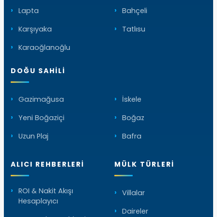
Lapta
Bahçeli
Karşıyaka
Tatlısu
Karaoğlanoğlu
DOĞU SAHILI
Gazimağusa
İskele
Yeni Boğaziçi
Boğaz
Uzun Plaj
Bafra
ALICI REHBERLERI
MÜLK TÜRLERI
ROI & Nakit Akışı
Villalar
Hesaplayıcı
Daireler