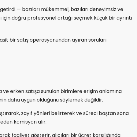
ı getirdi — bazıları mükemmel, bazıları deneyimsiz ve
cı için doğru profesyonel ortağı seçmek küçük bir ayrıntı
 basit bir satış operasyonundan ayıran soruları
ma ve erken satışa sunulan birimlere erişim anlamına
tirmenin daha uygun olduğunu söylemek değildir.
ılaştırarak, zayıf yönleri belirterek ve süreci baştan sona
jeden komisyon alır.
ak faaliyet gösterir, alıcıları bir ücret karşılığında