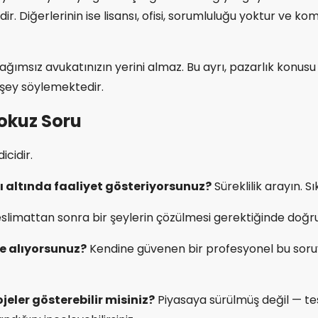
everdir. Diğerlerinin ise lisansı, ofisi, sorumluluğu yoktur 
i bağımsız avukatınızın yerini almaz. Bu ayrı, pazarlık konu
 şey söylemektedir.
Dokuz Soru
icidir.
dı altında faaliyet gösteriyorsunuz?
Süreklilik arayın.
slimattan sonra bir şeylerin çözülmesi gerektiğinde doğrula
me alıyorsunuz?
Kendine güvenen bir profesyonel bu soru
jeler gösterebilir misiniz?
Piyasaya sürülmüş değil — tesl