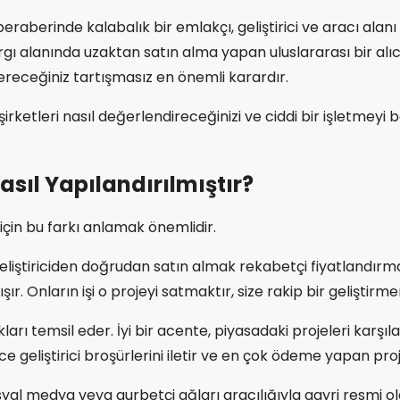
raberinde kalabalık bir emlakçı, geliştirici ve aracı alan
argı alanında uzaktan satın alma yapan uluslararası bir alı
receğiniz tartışmasız en önemli karardır.
şirketleri nasıl değerlendireceğinizi ve ciddi bir işletmeyi
sıl Yapılandırılmıştır?
 için bu farkı anlamak önemlidir.
r geliştiriciden doğrudan satın almak rekabetçi fiyatlandır
çalışır. Onların işi o projeyi satmaktır, size rakip bir geliş
tokları temsil eder. İyi bir acente, piyasadaki projeleri karş
 geliştirici broşürlerini iletir ve en çok ödeme yapan pro
yal medya veya gurbetçi ağları aracılığıyla gayri resmi olar