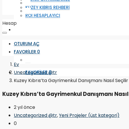
KUZEY KIBRIS REHBERI
ROI HESAPLAYICI
Hesap
OTURUM AÇ
FAVORILER
0
Ev
Uncategorized @tr
FAVORILER
0
Kuzey Kıbrıs’ta Gayrimenkul Danışmanı Nasıl Seçili
Kuzey Kıbrıs’ta Gayrimenkul Danışmanı Nasıl 
2 yıl önce
Uncategorized @tr
,
Yeni Projeler (üst kategori)
0